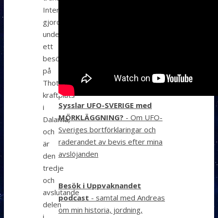
Intervjun
gjordes
under
ett
besök
på
Thoths
kraftplats
Sysslar UFO-SVERIGE med
i
MÖRKLÄGGNING?
- Om UFO-
Dalarna,
Sveriges bortförklaringar och
och
raderandet av bevis efter mina
är
avslöjanden
den
tredje
och
Besök i Uppvaknandet
avslutande
podcast
- samtal med Andreas
delen
om min historia, jordning,
i