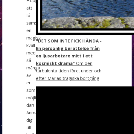
Hoppas
att
få
samskapa
en
magisk
"DET SOM INTE FICK HÄNDA -
kväll
En personlig berättelse från
med
en ljusarbetare mitt i ett
så
kosmiskt drama"
Om den
många
turbulenta tiden före, under och
av
efter Marias tragiska bortgång
er
som
möjligt
där!
Anmäl
dig
till