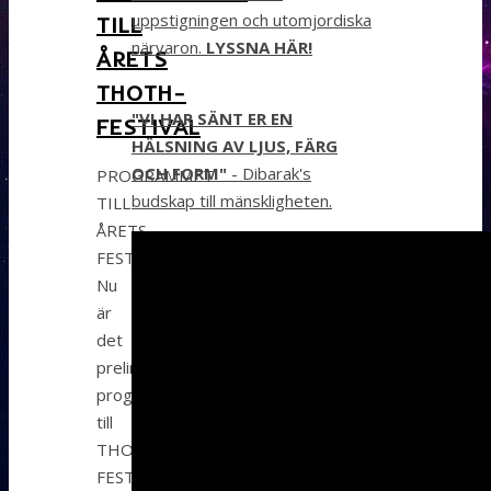
uppstigningen och utomjordiska
TILL
närvaron.
LYSSNA HÄR!
ÅRETS
THOTH-
"VI HAR SÄNT ER EN
FESTIVAL
HÄLSNING AV LJUS, FÄRG
OCH FORM"
- Dibarak's
PROGRAMMET
budskap till mänskligheten.
TILL
ÅRETS
FESTIVAL!
Nu
är
det
preliminära
programmet
till
THOTH-
FESTIVALEN