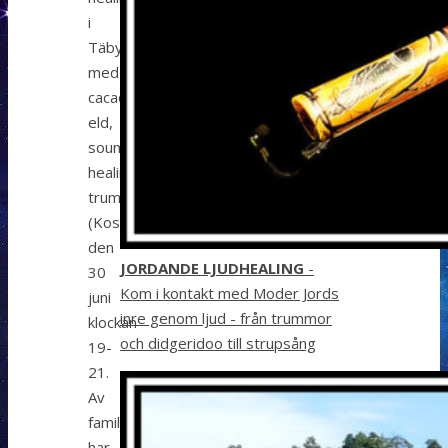
i
Täby
med
cacaoceremoni,
eld,
sound
healing,
trumcirkel
(Kostnadsfritt!)
den
JORDANDE LJUDHEALING
-
30
Kom i kontakt med Moder Jords
juni
inre genom ljud - från trummor
klockan
och didgeridoo till strupsång
19-
21.
Av
familjeskäl
har