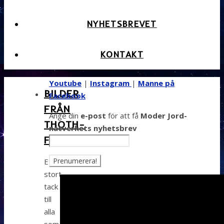
NYHETSBREVET
KONTAKT
Youtube
|
Instagram
|
Manne på
BILDER
Facebook
FRÅN
Ange din
e-post
för att få
Moder Jord-
THOTH-
nätverkets nyhetsbrev
FESTIVALEN
Ett
stort
tack
till
alla