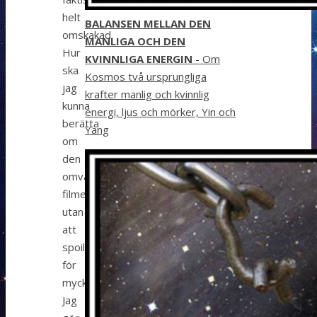
helt
BALANSEN MELLAN DEN
omskakad.
MANLIGA OCH DEN
Hur
KVINNLIGA ENERGIN
- Om
ska
Kosmos två ursprungliga
jag
krafter manlig och kvinnlig
kunna
energi, ljus och mörker, Yin och
berätta
Yang
om
den
omvälvande
filmen
utan
att
spoila
för
mycket?
Jag