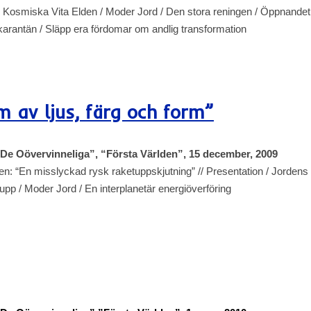
 Kosmiska Vita Elden / Moder Jord / Den stora reningen / Öppnandet
 karantän / Släpp era fördomar om andlig
transformation
rm av ljus, färg och form”
 “De Oövervinneliga”, “Första Världen”, 15 december, 2009
: “En misslyckad rysk raketuppskjutning” // Presentation / Jordens
 upp / Moder Jord / En interplanetär energiöverföring